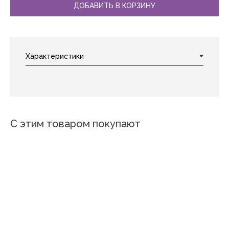
ДОБАВИТЬ В КОРЗИНУ
С этим товаром покупают
Новинка
Новинка
Новинка
Новинка
Индиго
Сорренто
Мон-Блан
Летний сад
Розовый жемчуг
Маргарита бежевый