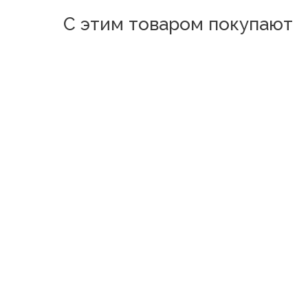
С этим товаром покупают
Новинка
Новинка
Нарцисс Белый
Мышонок 4 Синий
Сердечки бежевый