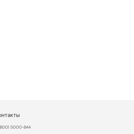
Новинка
Новинка
Мышки 2
Вдохновение
Открытка (вид1)
Клетка красно-синя
орнамент
онтакты
(800) 5000-844