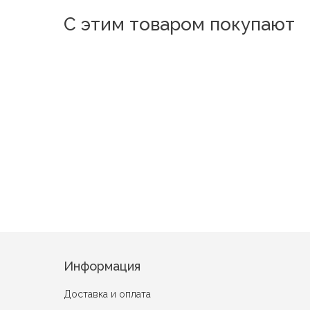
С этим товаром покупают
Новинка
Новинка
Новинка
Новинка
Пионы
Лилии (вид 2)
Любовь Сирень
Роспись Желтый
Информация
Доставка и оплата