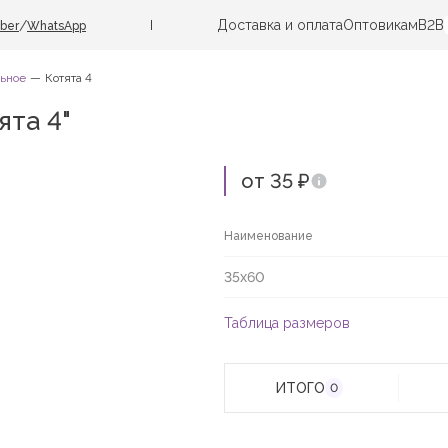
Доставка и оплата
Оптовикам
B2B
/
iber
WhatsApp
ьное
Котята 4
та 4"
от 35 ₽
Наименование
35х60
Таблица размеров
ИТОГО
0