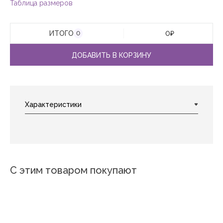
Таблица размеров
ИТОГО
0
₽
0
ДОБАВИТЬ В КОРЗИНУ
С этим товаром покупают
Новинка
Новинка
Новинка
Нови