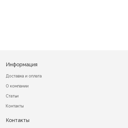
Арбуз красный
Мышо
Лучшие друзья Салатовый
Греческий сад 2 Салатовый
Информация
Доставка и оплата
О компании
Статьи
Контакты
Контакты