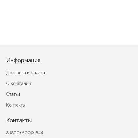
Богач Сал
Полянка зеленый
Розовый куст Бежевый
Кофе в зернах бежевый
Информация
Доставка и оплата
О компании
Статьи
Контакты
Контакты
8 (800) 5000-844