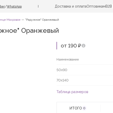
Доставка и оплата
Оптовикам
B2B
/
iber
WhatsApp
енце Махровое
"Радужное" Оранжевый
ужное" Оранжевый
от 190 ₽
Наименование
50х90
70х140
Таблица размеров
ИТОГО
0