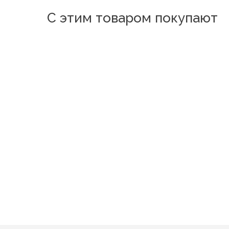
С этим товаром покупают
Новинка
Новинка
Новинка
Новинка
Дамаск
Аура Голубой
Оскар Голубой
Бажена Мятный