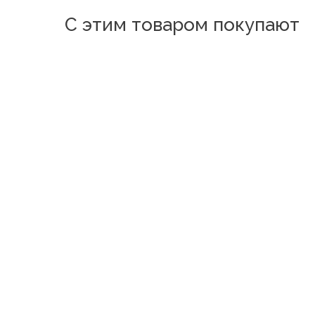
С этим товаром покупают
Новинка
Новинка
Новинка
Н
Лотос Бордо
Искра Розовый
"
Кристаллики Шоколад