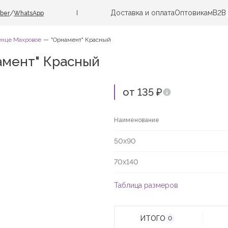
Доставка и оплата
Оптовикам
B2B
/
iber
WhatsApp
енце Махровое
"Орнамент" Красный
амент" Красный
от 135 ₽
Наименование
50х90
70х140
Таблица размеров
ИТОГО
0