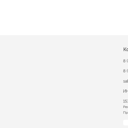
К
8 
8 
sa
ИН
15
Ре
Пр