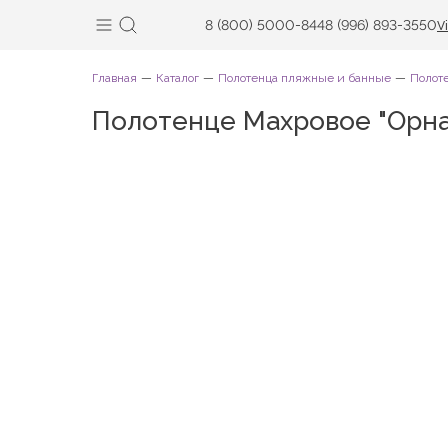
8 (800) 5000-844
8 (996) 893-3550
V
Главная
Каталог
Полотенца пляжные и банные
Полот
Полотенце Махровое "Орн