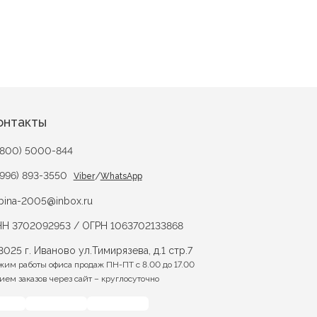
онтакты
(800) 5000-844
(996) 893-3550
/
Viber
WhatsApp
bina-2005@inbox.ru
Н 3702092953 / ОГРН 1063702133868
3025 г. Иваново ул.Тимирязева, д.1 стр.7
жим работы офиса продаж ПН-ПТ с 8.00 до 17.00
ием заказов через сайт – круглосуточно