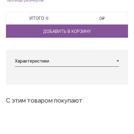
Таблица размеров
ИТОГО
0
₽
0
ДОБАВИТЬ В КОРЗИНУ
С этим товаром покупают
Новинка
Новинка
Новинка
Новинка
Новинка
Новинка
Адель
Котята 4
Летиция