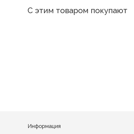
С этим товаром покупают
Новинка
Новинка
Новинка
Новинк
Мигель
Оскар 3
Бамбуки Зелёный
Вербена Салатовый
Информация