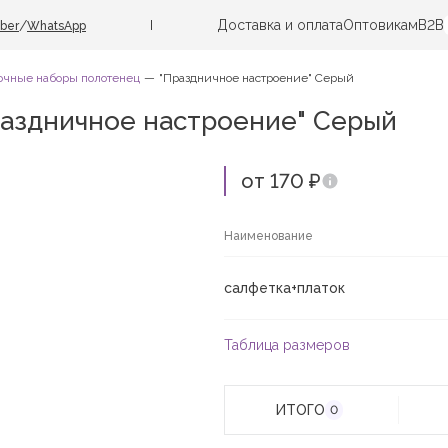
Доставка и оплата
Оптовикам
B2B
/
iber
WhatsApp
очные наборы полотенец
"Праздничное настроение" Серый
аздничное настроение" Серый
от 170 ₽
Наименование
салфетка+платок
Таблица размеров
ИТОГО
0