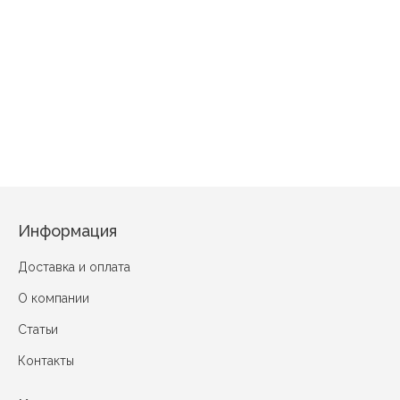
Од
Одеяло "Шёлк" ЭКСТРА полновесное
Одеяло "Шёлк" ЭКСТРА облегченное
Информация
Доставка и оплата
О компании
Статьи
Контакты