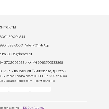
онтакты
(800) 5000-844
(996) 893-3550
/
Viber
WhatsApp
bina-2005@inbox.ru
Н 3702092953 / ОГРН 1063702133868
3025 г. Иваново ул.Тимирязева, д.1 стр.7
жим работы офиса продаж ПН-ПТ с 8.00 до 17.00
ием заказов через сайт – круглосуточно
зработка сайта —
DS Dev Agency