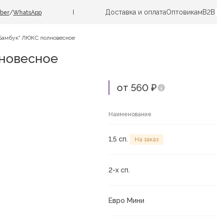
Доставка и оплата
Оптовикам
B2B
/
iber
WhatsApp
Бамбук" ЛЮКС полновесное
лновесное
от 560 ₽
Наименование
1,5 сп.
На заказ
2-х сп.
Евро Мини