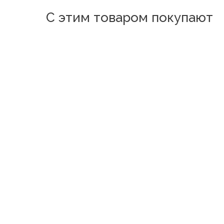
С этим товаром покупают
Одеяло "Бамбук" ЛЮКС полновесное
Одеяло "Бамбу