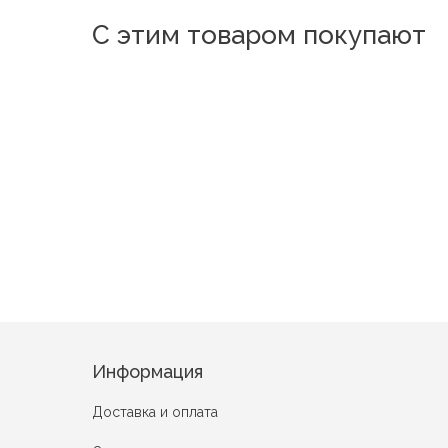
С этим товаром покупают
Новинка
Новинка
Новинка
Зария
Мечта
Линда
Записки
Э
Райский сад
Розовый сон
Информация
Доставка и оплата