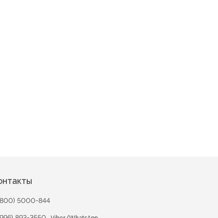
онтакты
(800) 5000-844
(996) 893-3550