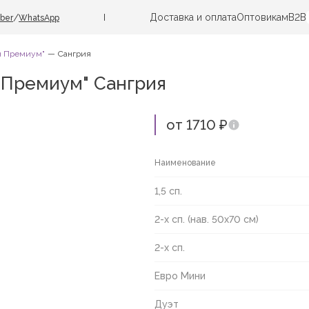
Доставка и оплата
Оптовикам
B2B
/
iber
WhatsApp
ин Премиум"
Сангрия
 Премиум" Сангрия
от 1710 ₽
Наименование
1,5 сп.
2-х сп. (нав. 50х70 см)
2-х сп.
Евро Мини
Дуэт