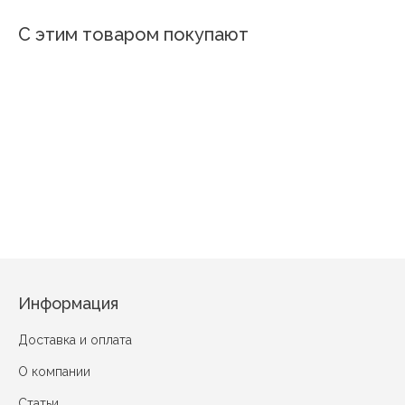
С этим товаром покупают
Новинк
Мопсы
Пингвин
Лягушата
Париж - Дакар
Лучшие друзья
Девочка с гитарой
С
Информация
Доставка и оплата
О компании
Статьи