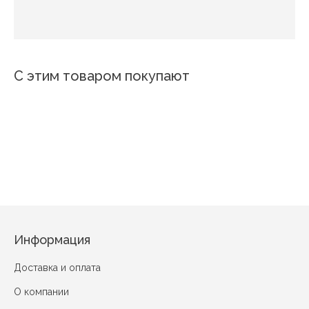
С этим товаром покупают
Новинка
7056
Эрис
13935
Адель
Ка
Лилии
6628-9
6991-10
JH-4087
Магнолия
Корабли 3
Информация
Доставка и оплата
О компании