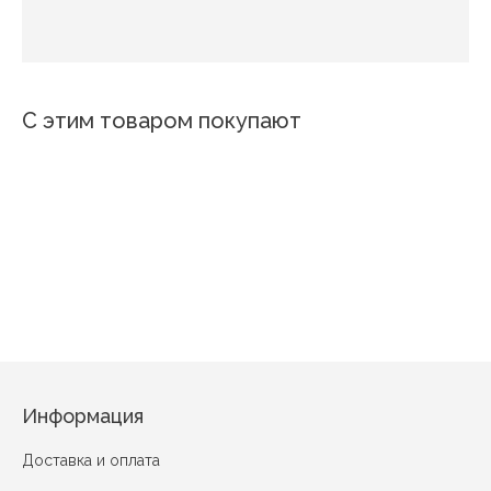
С этим товаром покупают
4557
D074
Л
Рахат
Фантазия
Гликерия
Мерцание
Нежная роза
Волшебная Роса
Информация
Доставка и оплата