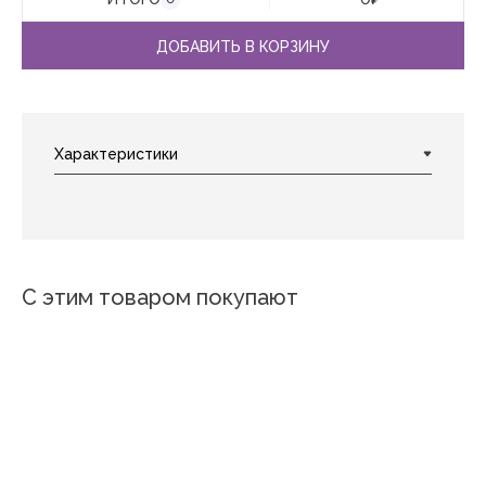
ДОБАВИТЬ В КОРЗИНУ
С этим товаром покупают
Тори
Серж
Колибри
Инес вид 1
Нежный мак
Геометрия вид 1
Ромашковое пол