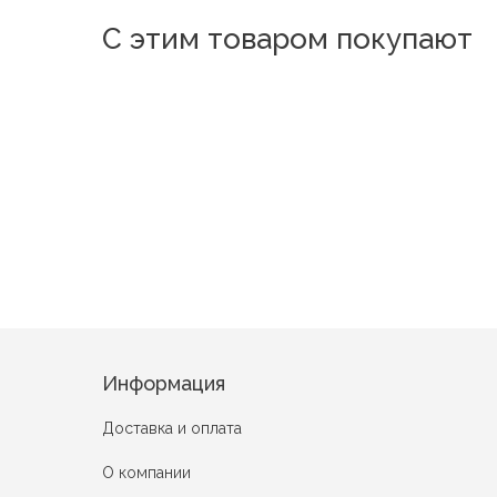
С этим товаром покупают
Новинка
Новинка
Новинка
Небо
Цветок
Биг Бен
Рассвет
Мерседе
Птицы на ветке
Информация
Доставка и оплата
О компании