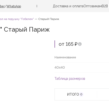
Доставка и оплата
Оптовикам
B2B
/
iber
WhatsApp
ол на подушку "Гобелен"
Старый Париж
н" Старый Париж
от 165 ₽
Наименование
40х40
Таблица размеров
ИТОГО
0