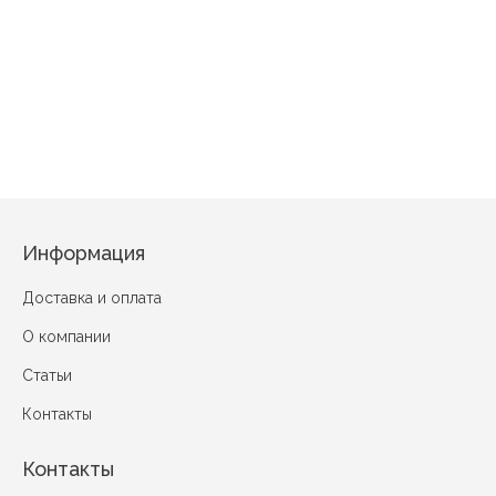
Чаепитие С
Богатство Жёлтый
Шиповник Бордовый
Мышонок Темно-синий
Информация
Доставка и оплата
О компании
Статьи
Контакты
Контакты