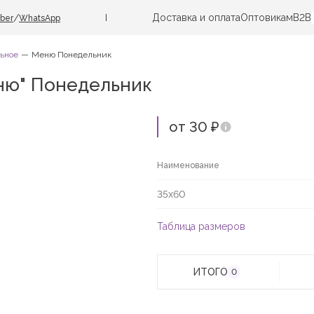
Доставка и оплата
Оптовикам
B2B
/
iber
WhatsApp
ьное
Меню Понедельник
ню" Понедельник
от 30 ₽
Наименование
35х60
Таблица размеров
ИТОГО
0