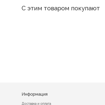
С этим товаром покупают
Новинка
Новинка
Каток Салатовый
Шеф хрюша син
Земляника зеленый
Информация
Доставка и оплата