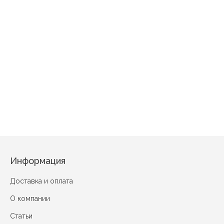
Полянка Желтый
Символ любви Синий
Фруктовы
Информация
Доставка и оплата
О компании
Статьи