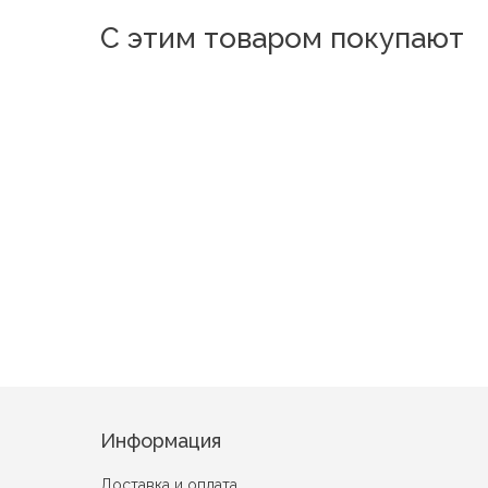
С этим товаром покупают
Новинка
Новинка
Новинка
Дружба Синий
Барышня Сини
Букет пионов Розовый
Информация
Доставка и оплата