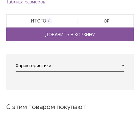
Таблица размеров
ИТОГО
0
₽
0
ДОБАВИТЬ В КОРЗИНУ
С этим товаром покупают
Новинка
Новинка
Новинка
Нов
Крок