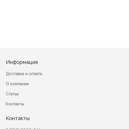
Кофе шоп Ментол
Принцесса Фиолетовый
Л
Фруктовый микс (вид 3) голубой
Информация
Доставка и оплата
О компании
Статьи
Контакты
Контакты