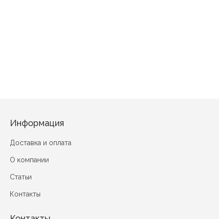
Вежливый
Не уны
Женский день (вид 2)
Фруктовый микс (вид 1) салатовый
Информация
Доставка и оплата
О компании
Статьи
Контакты
Контакты