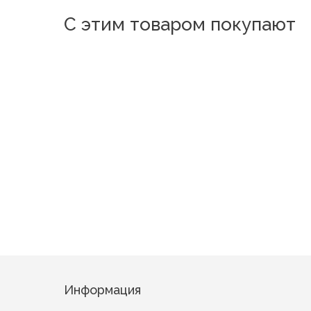
С этим товаром покупают
Новинка
Новинка
Новинка
Герда Розовый
"Магия" Г
Хельга Светло-коричневый
Информация