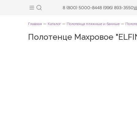
8 (800) 5000-844
8 (996) 893-3550
V
Главная
Каталог
Полотенца пляжные и банные
Полот
Полотенце Махровое "ELF