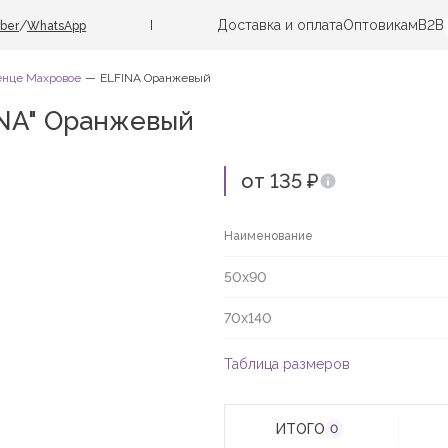
Доставка и оплата
Оптовикам
B2B
/
iber
WhatsApp
енце Махровое
ELFINA Оранжевый
INA" Оранжевый
от 135 ₽
Наименование
50х90
70х140
Таблица размеров
ИТОГО
0