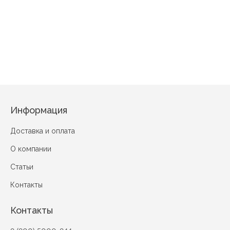
Эдна Сирень
Несси Голубой
Хельга Светло-коричневый
Мишка Све
Информация
Доставка и оплата
О компании
Статьи
Контакты
Контакты