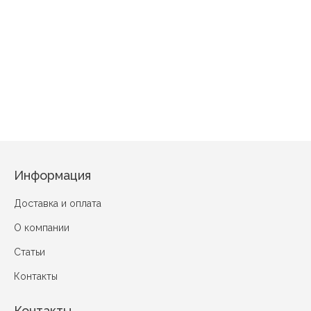
Лаура Розовый
23 февраля №2
Бабочка Сирень
Вальтер Голубой
Римма Ора
Информация
Доставка и оплата
О компании
Статьи
Контакты
Контакты