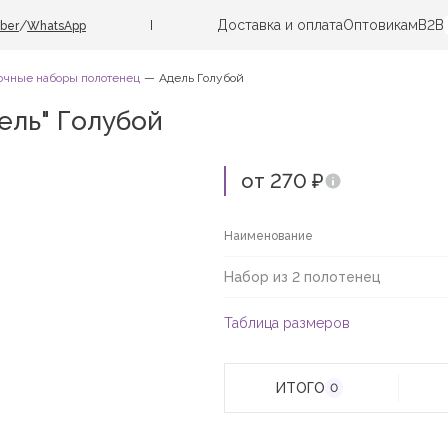
Доставка и оплата
Оптовикам
B2B
/
iber
WhatsApp
очные наборы полотенец
Адель Голубой
ель" Голубой
от 270 ₽
Наименование
Набор из 2 полотенец
Таблица размеров
ИТОГО
0