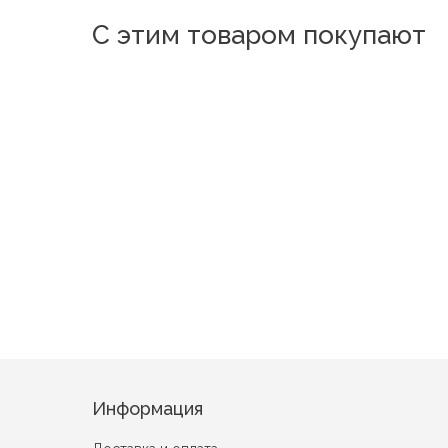
С этим товаром покупают
Новинка
Новинка
Новинка
Новинка
Лара
Греция Бирюза
23 февраля №3
Вальтер Зеленый
Информация