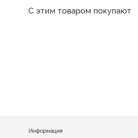
С этим товаром покупают
Новинка
Новинка
Новинка
Новинка
Котята
Инна Гол
Бабочка Сирень
Ромашки 2 Бежевый
Информация