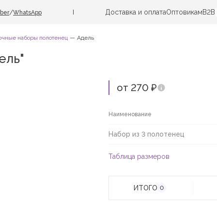
Доставка и оплата
Оптовикам
B2B
/
iber
WhatsApp
очные наборы полотенец
Адель
ель"
от 270 ₽
Наименование
Набор из 3 полотенец
Таблица размеров
ИТОГО
0