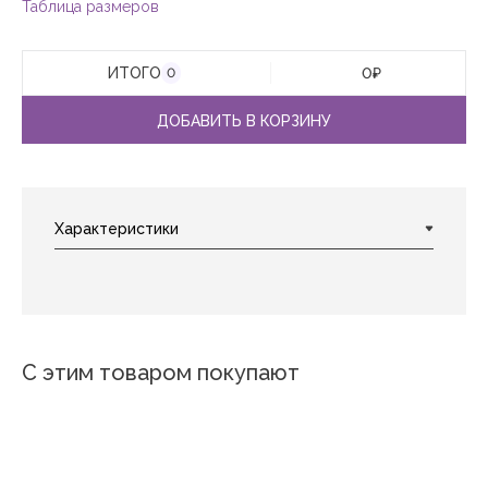
Таблица размеров
ИТОГО
0
₽
0
ДОБАВИТЬ В КОРЗИНУ
С этим товаром покупают
Новинка
Новинка
Новинка
Лав
Пазл
Зебра
Метрика
Талисман
Гармон