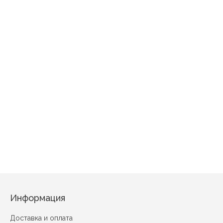
Постельное бельё (КПБ) 
Постельное бельё (КПБ) "Сатин-жаккард" Ванесса
Информация
Доставка и оплата