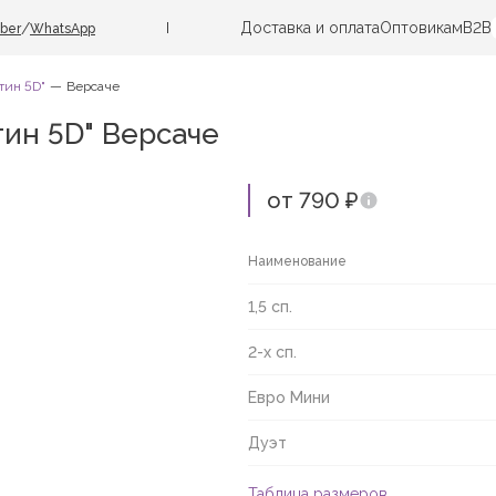
Доставка и оплата
Оптовикам
B2B
/
iber
WhatsApp
тин 5D"
Версаче
ин 5D" Версаче
от 790 ₽
Наименование
1,5 сп.
2-х сп.
Евро Мини
Дуэт
Таблица размеров