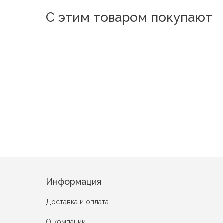
С этим товаром покупают
Лазурь
Сириус
Офимия
Лунная сон
Бруклинский мост
Информация
Доставка и оплата
О компании