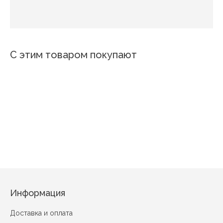
С этим товаром покупают
Новинка
Новинка
Новинка
6169
Ми
4644
Варга
Милашка
К11535-07
Шиповник
Орнамент 7
Цветок на ветке
Информация
Доставка и оплата