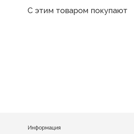
С этим товаром покупают
Новинка
к11538-04
Цветок в городе
Таинственная незнакомка
Информация