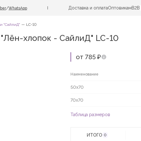
Доставка и оплата
Оптовикам
B2B
/
iber
WhatsApp
ки "СайлиД"
LC-10
 "Лён-хлопок - СайлиД" LC-10
от 785 ₽
Наименование
50х70
70х70
Таблица размеров
ИТОГО
0