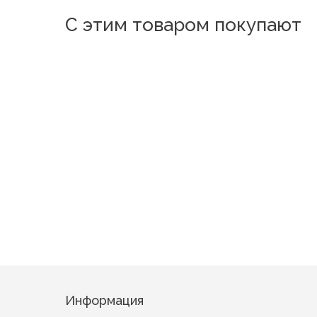
С этим товаром покупают
Новинка
Новинка
Нов
В-118
SL-12
BP-
CS-38
CS-40
BP-124А (без компаньона)
Информация