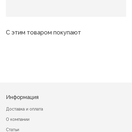
С этим товаром покупают
Новинка
Новинка
Новинка
Новинка
Новинка
Новинка
Новинка
Новинка
Новинка
Новинка
Новинка
Новинка
А-131
А-118
А-175
А-156
В-216
А-158
А-130
В-140
BP-70
В-207
А-202
BP-153
Информация
Доставка и оплата
О компании
Статьи