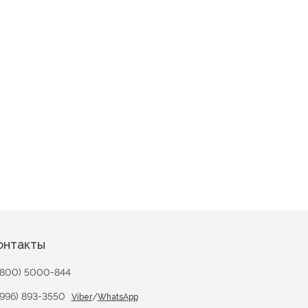
нка
Новинка
а
Квадро вид 1
онтакты
(800) 5000-844
(996) 893-3550
/
Viber
WhatsApp