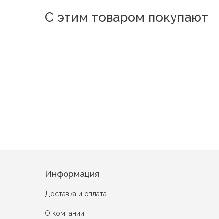
С этим товаром покупают
Новинка
Новинка
Новинка
Новинка
Новинк
Варта
Персия
Вдохн
Сказочная ночь
Лунная Рапсодия
Информация
Доставка и оплата
О компании