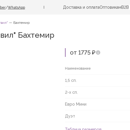
Доставка и оплата
Оптовикам
B2B
/
iber
WhatsApp
твил"
Бахтемир
твил" Бахтемир
от 1775 ₽
Наименование
1,5 сп.
2-х сп.
Евро Мини
Дуэт
Таблица размеров