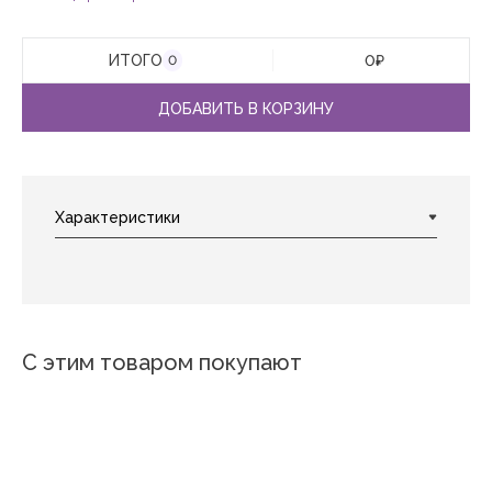
ИТОГО
0
₽
0
ДОБАВИТЬ В КОРЗИНУ
С этим товаром покупают
Софи
Лилии
Триест
Сангрия
Лоскутки
Миранда
Элизабет