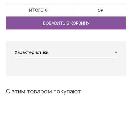
ИТОГО
0
₽
0
ДОБАВИТЬ В КОРЗИНУ
С этим товаром покупают
Новинка
Аюта
Закат
Шарм
Кантри
Сердца
Промис
Палермо
Клетка кофе
Лавандовый сон