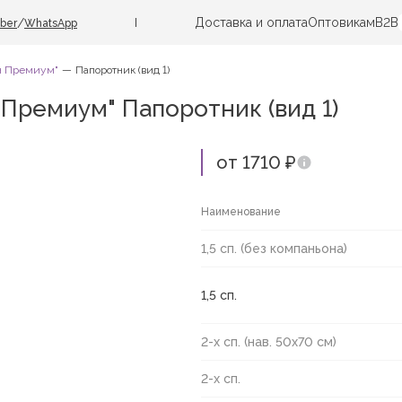
Доставка и оплата
Оптовикам
B2B
/
iber
WhatsApp
ин Премиум"
Папоротник (вид 1)
Премиум" Папоротник (вид 1)
от 1710 ₽
Наименование
1,5 сп. (без компаньона)
1,5 сп.
2-х сп. (нав. 50х70 см)
2-х сп.