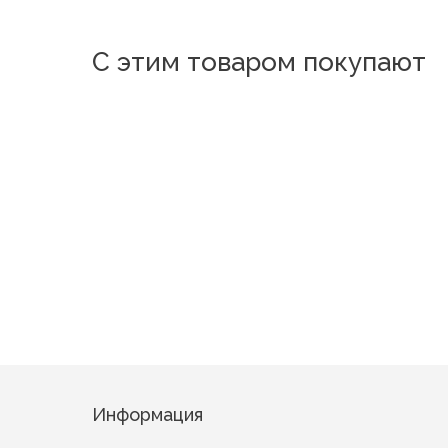
С этим товаром покупают
Новинка
Новинка
Эстер
ZP1944
Болтон
Лили
Персиваль
Нежные чувства
Информация