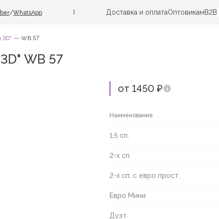
Доставка и оплата
Оптовикам
B2B
/
iber
WhatsApp
 3D"
WB 57
 3D" WB 57
от 1450 ₽
Наименование
1,5 сп.
2-х сп.
2-х сп. с евро прост.
Евро Мини
Дуэт