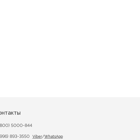
Ахмат
дца
Лоскутки 2
онтакты
(800) 5000-844
(996) 893-3550
/
Viber
WhatsApp