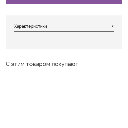
С этим товаром покупают
Пионы
Звезды
Волна 1
Ракушка
Иероглиф
Мануэл
Ромашки 4
Гепард в лилиях