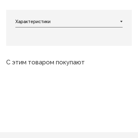
С этим товаром покупают
Гепард
Доменика
Жемчужина
Утренняя роса
Лебединое Озеро
Поле подсолн