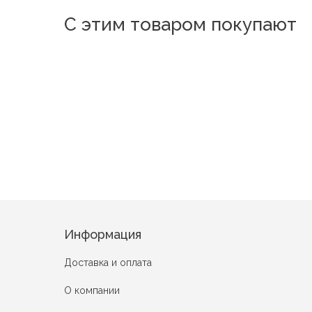
С этим товаром покупают
Шик
Далер
Катрин
Ветка 2
Венеци
Flower Art
Земляника
Информация
Доставка и оплата
О компании