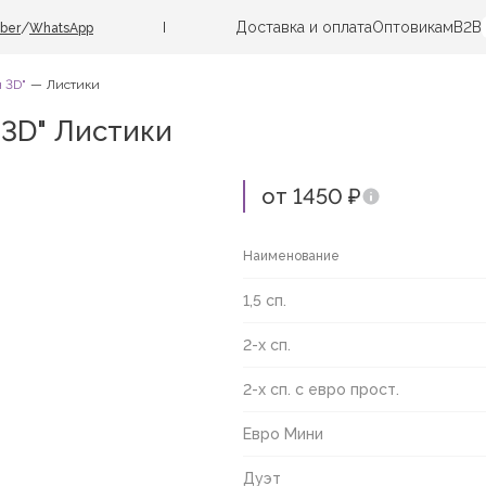
Доставка и оплата
Оптовикам
B2B
/
iber
WhatsApp
 3D"
Листики
 3D" Листики
от 1450 ₽
Наименование
1,5 сп.
2-х сп.
2-х сп. с евро прост.
Евро Мини
Дуэт