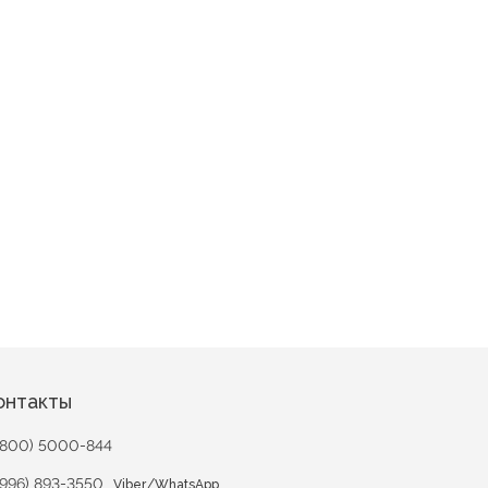
й вальс
онтакты
(800) 5000-844
(996) 893-3550
/
Viber
WhatsApp