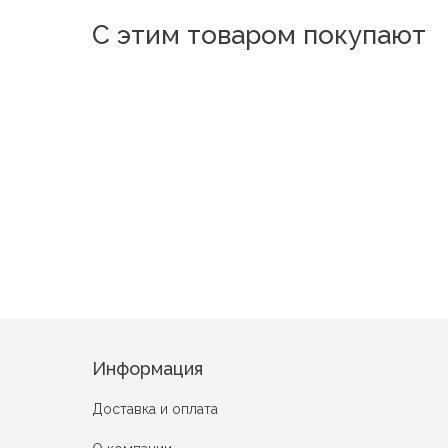
С этим товаром покупают
Вояж
Ажур 2
Неженка
Фламенко
V
Коричневые пионы
Информация
Доставка и оплата