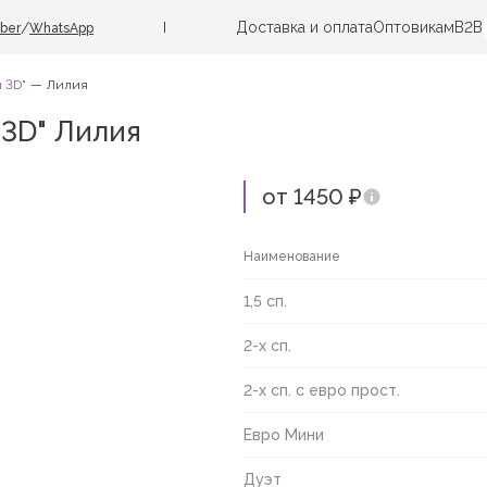
Доставка и оплата
Оптовикам
B2B
/
iber
WhatsApp
 3D"
Лилия
 3D" Лилия
от 1450 ₽
Наименование
1,5 сп.
2-х сп.
2-х сп. с евро прост.
Евро Мини
Дуэт