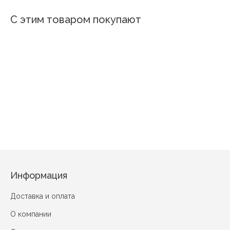
С этим товаром покупают
Скетчинг
Золотой ключик 2
Ме
Морское путешествие
Пластилиновый космос
Информация
Доставка и оплата
О компании