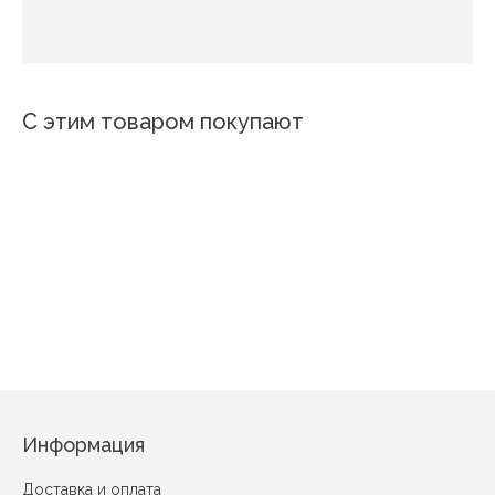
С этим товаром покупают
Сакура 3
Розы вид 3
Ромашки 5
Букет цветов
Бабочка на розе
Коллекционные
Информация
Доставка и оплата