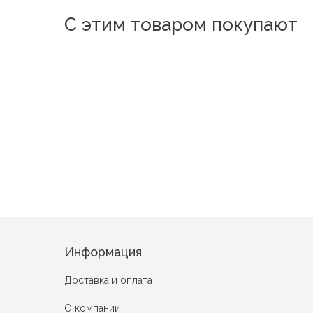
С этим товаром покупают
13998
D003
Ламела
099-АС
Пейзаж
Зе
Розы в квадрате
Информация
Доставка и оплата
О компании