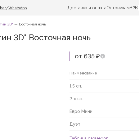
Доставка и оплата
Оптовикам
B2B
/
iber
WhatsApp
тин 3D"
Восточная ночь
ин 3D" Восточная ночь
от 635 ₽
Наименование
1,5 сп.
2-х сп.
Евро Мини
Дуэт
Таблица размеров