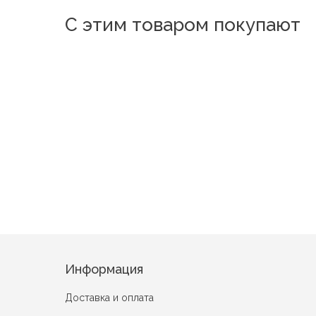
С этим товаром покупают
3107
Аинет
Карин
Розы на сером
Орхидея на бежевом
Информация
Доставка и оплата