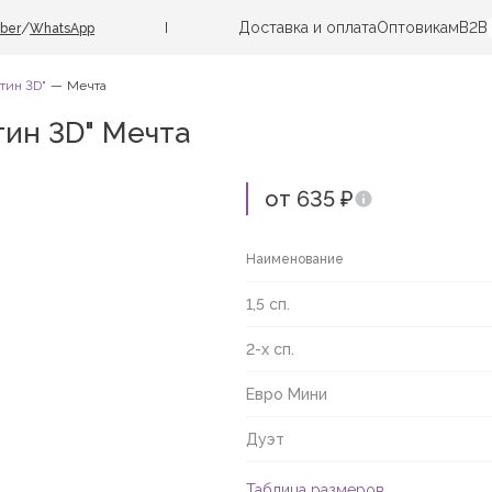
Доставка и оплата
Оптовикам
B2B
/
iber
WhatsApp
тин 3D"
Мечта
тин 3D" Мечта
от 635 ₽
Наименование
1,5 сп.
2-х сп.
Евро Мини
Дуэт
Таблица размеров