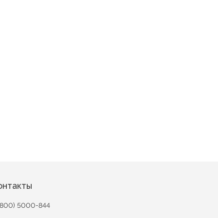
ная роза
онтакты
(800) 5000-844