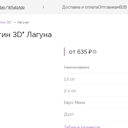
Доставка и оплата
Оптовикам
B2B
/
iber
WhatsApp
тин 3D"
Лагуна
ин 3D" Лагуна
от 635 ₽
Наименование
1,5 сп.
2-х сп.
Евро Мини
Дуэт
Таблица размеров