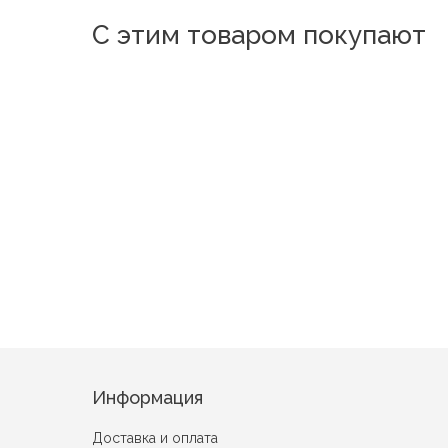
С этим товаром покупают
92143
Тигры 2
Пионы 3
FS 4604-8
Композиция 2
Розова
Информация
Доставка и оплата